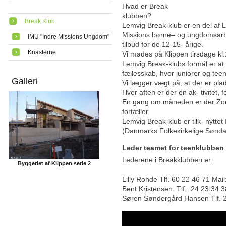
Hvad er Break
klubben?
Break Klub
Lemvig Break-klub
er en del af 
Missions børne
–
og ungdomsarbe
IMU "Indre Missions Ungdom"
tilbud for de 12-15- årige.
Knasterne
Vi mødes på Klippen tirsdage kl
Lemvig Break-klubs
formål er a
fællesskab, hvor juniorer og te
Galleri
Vi lægger vægt på, at der er plads
Hver aften er der en ak- tivitet, 
En gang om måneden er der
Zo
fortæller.
Lemvig Break-klub
er tilk- nyt
(Danmarks Folkekirkelige Søndag
Leder teamet for teenklubben
Lederene i Breakklubben er:
Byggeriet af Klippen serie 2
Lilly Rohde Tlf. 60 22 46 71 Ma
Bent Kristensen: Tlf.: 24 23 34 3
Søren Søndergård Hansen Tlf. 