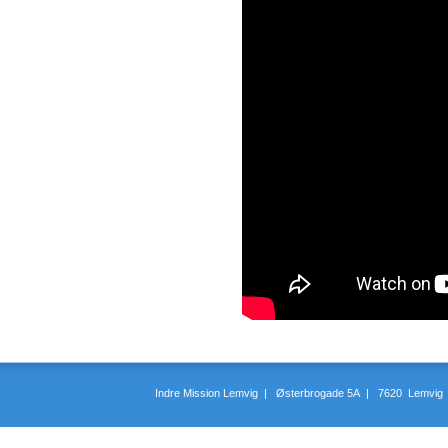
Indre Mission Lemvig | Østerbrogade 5A | 7620 Lemvi