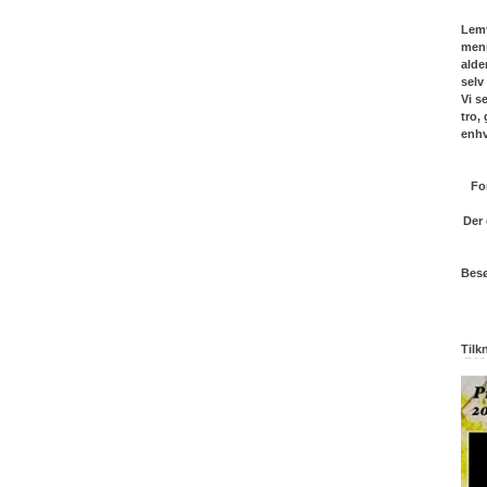
Lemv
menn
alde
selv
Vi s
tro,
enhv
Fo
Der 
Besø
Tilkn