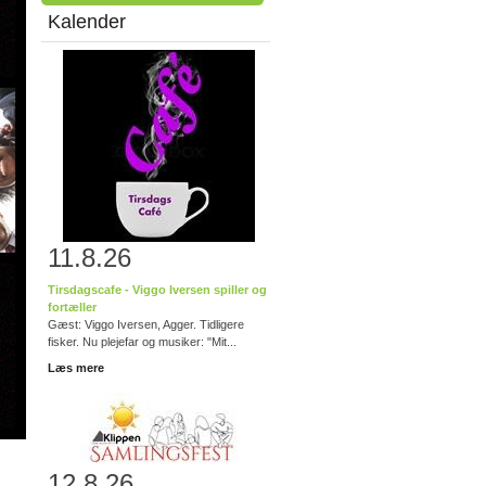
Kalender
11.8.26
Tirsdagscafe - Viggo Iversen spiller og
fortæller
Gæst: Viggo Iversen, Agger. Tidligere
fisker. Nu plejefar og musiker: "Mit...
Læs mere
12.8.26