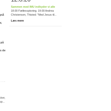
Sammen med IMU indbyder vi alle
18.00 Fællesspisning. 19.00 Andrea
gså
Christensen, Thisted: "Med Jesus til...
Læs mere
v,
 på
es de
kker,
p...