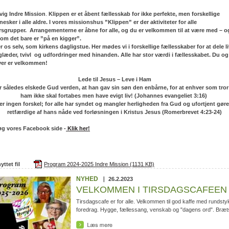
ig Indre Mission
.
Klippen er et åbent fællesskab for ikke perfekte, men forskellige
esker i alle aldre. I vores missionshus ”Klippen” er der aktiviteter for alle
rsgrupper. Arrangementerne er åbne for alle, og du er velkommen til at være med – o
 om det bare er ”på en kigger”.
er os selv, som kirkens dagligstue. Her mødes vi i forskellige fællesskaber for at dele li
 glæder, tvivl og udfordringer med hinanden. Alle har stor værdi i fællesskabet. Du og
er er velkommen!
Lede til Jesus – Leve i Ham
r således elskede Gud verden, at han gav sin søn den enbårne, for at enhver som tror
ham ikke skal fortabes men have evigt liv! (Johannes evangeliet 3:16)
er ingen forskel; for alle har syndet og mangler herligheden fra Gud og ufortjent gør
retfærdige af hans nåde ved forløsningen i Kristus Jesus (Romerbrevet 4:23-24)
g vores Facebook side -
Klik her!
yttet fil
Program 2024-2025 Indre Mission (1131 KB)
NYHED
26.2.2023
VELKOMMEN I TIRSDAGSCAFEEN
Tirsdagscafe er for alle. Velkommen til god kaffe med rundsty
foredrag. Hygge, fællessang, venskab og "dagens ord". Bræts